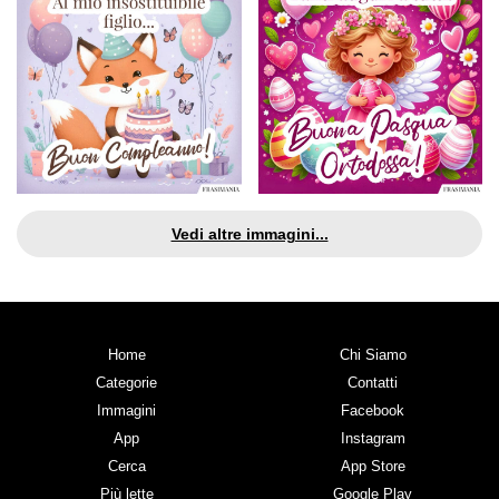
Vedi altre immagini...
Home
Chi Siamo
Categorie
Contatti
Immagini
Facebook
App
Instagram
Cerca
App Store
Più lette
Google Play