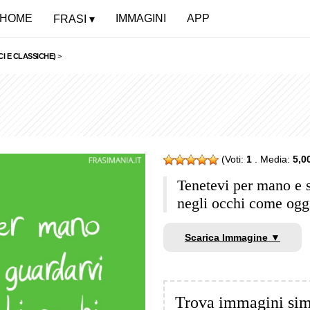
HOME
IMMAGINI
APP
FRASI
CI E CLASSICHE)
>
(Voti:
1
. Media:
5,0
Tenetevi per mano e 
negli occhi come ogg
Scarica Immagine ▼
Trova immagini sim