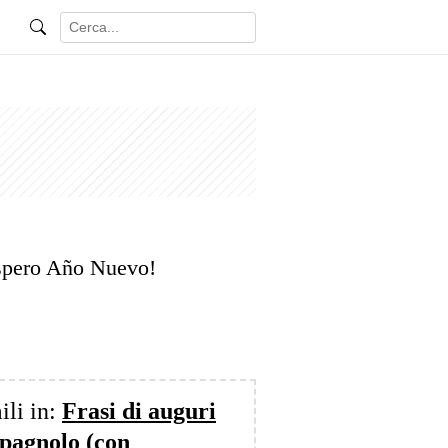
óspero Año Nuevo!
ili in:
Frasi di auguri
spagnolo (con