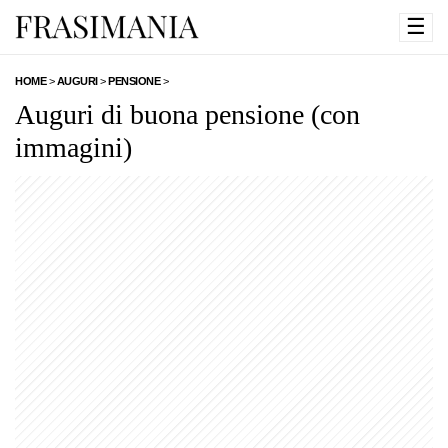
☰
HOME
>
AUGURI
>
PENSIONE
>
Auguri di buona pensione (con
immagini)