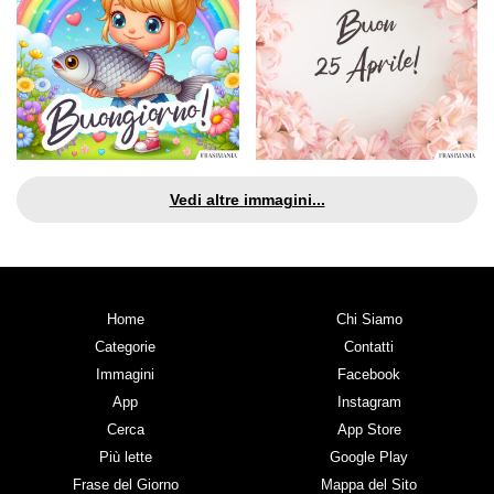
Vedi altre immagini...
Home
Chi Siamo
Categorie
Contatti
Immagini
Facebook
App
Instagram
Cerca
App Store
Più lette
Google Play
Frase del Giorno
Mappa del Sito