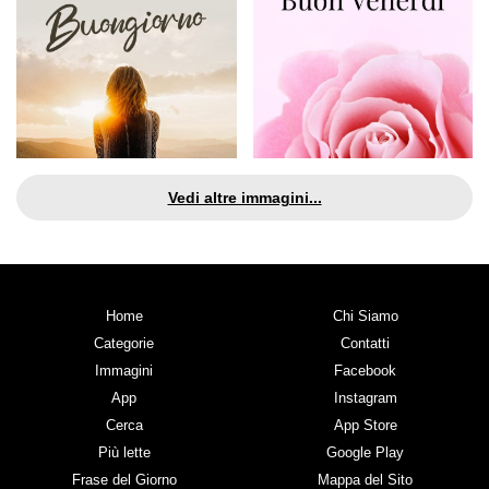
Vedi altre immagini...
Home
Chi Siamo
Categorie
Contatti
Immagini
Facebook
App
Instagram
Cerca
App Store
Più lette
Google Play
Frase del Giorno
Mappa del Sito