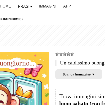
HOME
IMMAGINI
APP
FRASI
DEL BUONGIORNO)
>
Un caldissimo buong
Scarica Immagine ▼
Trova immagini sim
buon sabato (con f