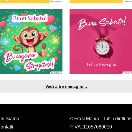
Vedi altre immagini...
hi Siamo
© Frasi Mania - Tutti i diritti ri
ontatti
P.IVA: 11657680010