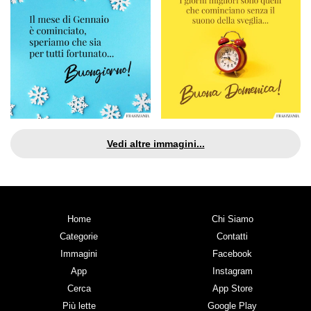
Vedi altre immagini...
Home
Chi Siamo
Categorie
Contatti
Immagini
Facebook
App
Instagram
Cerca
App Store
Più lette
Google Play