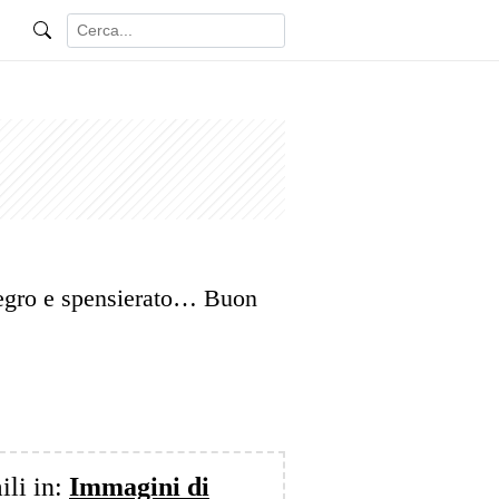
legro e spensierato… Buon
ili in:
Immagini di