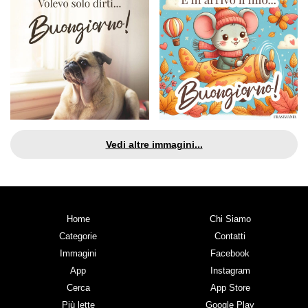
Vedi altre immagini...
Home
Chi Siamo
Categorie
Contatti
Immagini
Facebook
App
Instagram
Cerca
App Store
Più lette
Google Play