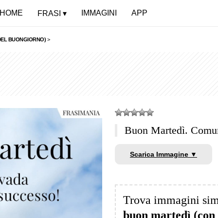
HOME
IMMAGINI
APP
FRASI
 DEL BUONGIORNO)
>
Buon Martedì. Comun
Scarica Immagine ▼
Trova immagini sim
buon martedì (con 