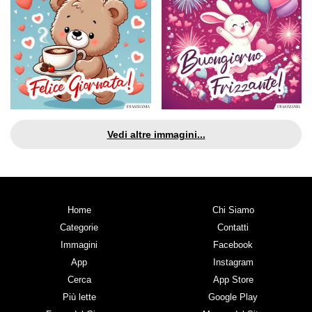
Vedi altre immagini...
Home
Chi Siamo
Categorie
Contatti
Immagini
Facebook
App
Instagram
Cerca
App Store
Più lette
Google Play