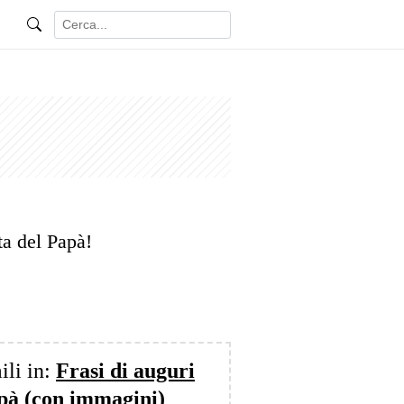
ta del Papà!
ili in:
Frasi di auguri
apà (con immagini)