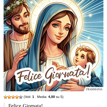
(Voti:
1
. Media:
4,00
su 5)
Felice Giornata!