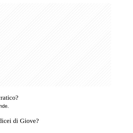
ratico?
nde.
edicei di Giove?