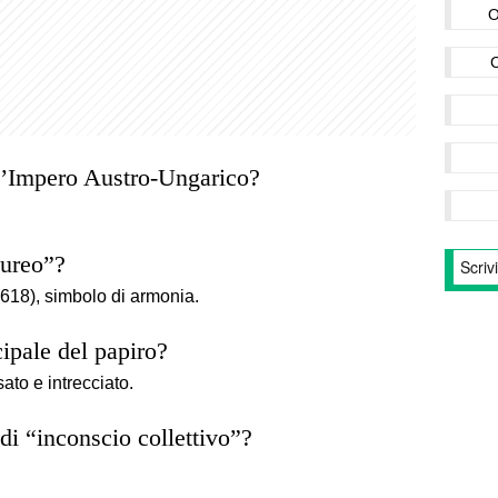
O
ll’Impero Austro-Ungarico?
aureo”?
618), simbolo di armonia.
cipale del papiro?
ato e intrecciato.
di “inconscio collettivo”?