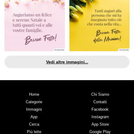
Vedi altre immagini...
Home
Chi Siamo
Categorie
Contatti
Immagini
Facebook
App
Instagram
Cerca
App Store
Più lette
Google Play