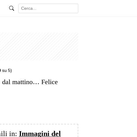
0
su 5)
e dal mattino… Felice
ili in:
Immagini del