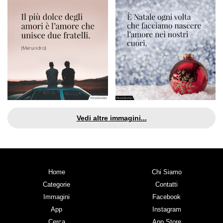
Vedi altre immagini...
Home
Chi Siamo
Categorie
Contatti
Immagini
Facebook
App
Instagram
Cerca
App Store