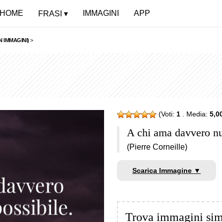
HOME
IMMAGINI
APP
FRASI
 IMMAGINI)
>
(Voti:
1
. Media:
5,0
A chi ama davvero nu
(Pierre Corneille)
Scarica Immagine ▼
Trova immagini sim