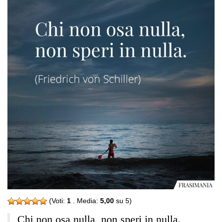
(Voti:
1
. Media:
5,00
su 5)
Chi non osa nulla, non speri in nulla.