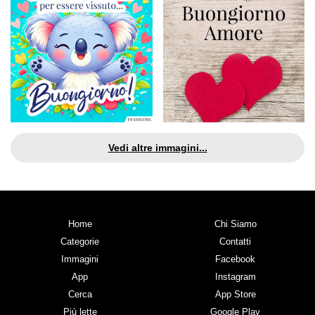
Vedi altre immagini...
Home
Chi Siamo
Categorie
Contatti
Immagini
Facebook
App
Instagram
Cerca
App Store
Più lette
Google Play