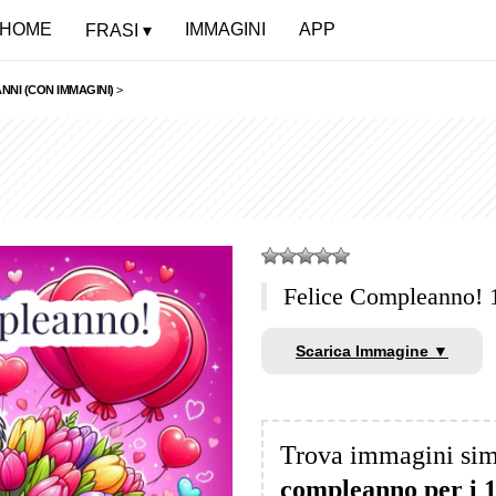
HOME
IMMAGINI
APP
FRASI
NNI (CON IMMAGINI)
>
Felice Compleanno! 
Scarica Immagine ▼
Trova immagini sim
compleanno per i 1