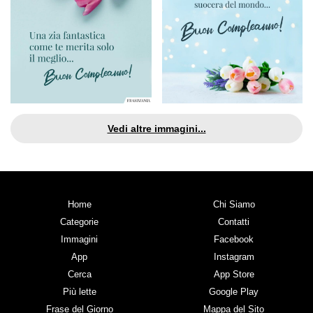
Vedi altre immagini...
Home
Chi Siamo
Categorie
Contatti
Immagini
Facebook
App
Instagram
Cerca
App Store
Più lette
Google Play
Frase del Giorno
Mappa del Sito