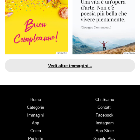
Vedi altre immagini...
Home
Chi Siamo
Categorie
Contatti
Immagini
Facebook
App
Instagram
Cerca
App Store
Più lette
Google Play