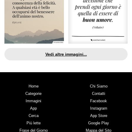
Vedi altre immagini...
Home
Chi Siamo
Categorie
Contatti
Immagini
Facebook
App
Instagram
Cerca
App Store
Più lette
Google Play
Frase del Giorno
Mappa del Sito