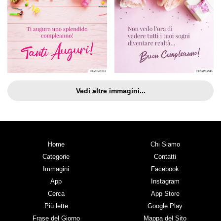
Vedi altre immagini...
Home
Chi Siamo
Categorie
Contatti
Immagini
Facebook
App
Instagram
Cerca
App Store
Più lette
Google Play
Frase del Giorno
Mappa del Sito