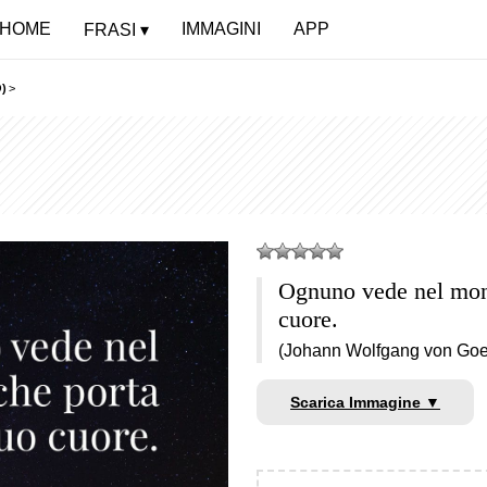
HOME
IMMAGINI
APP
FRASI
)
>
Ognuno vede nel mond
cuore.
(Johann Wolfgang von Goe
Scarica Immagine ▼