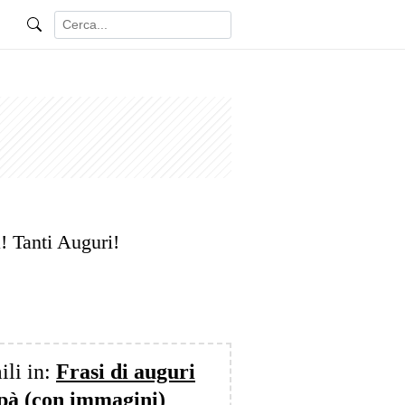
! Tanti Auguri!
ili in:
Frasi di auguri
apà (con immagini)