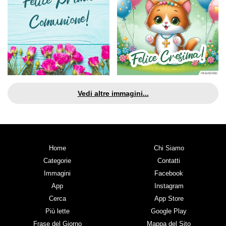
Vedi altre immagini...
Home
Chi Siamo
Categorie
Contatti
Immagini
Facebook
App
Instagram
Cerca
App Store
Più lette
Google Play
Frase del Giorno
Mappa del Sito