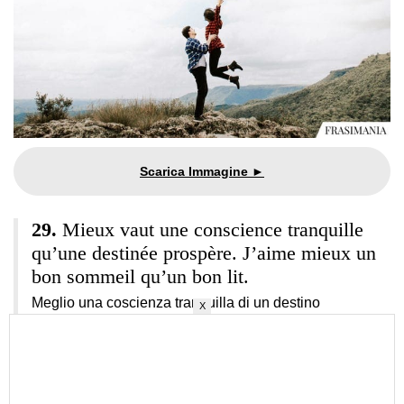
Mieux vaut une conscience tranquille
qu’une destinée prospère. J’aime mieux un
bon sommeil qu’un bon lit.
Meglio una coscienza tranquilla di un destino
X
prosperoso. Preferisco una buona dormita a un buon
letto.
(Victor Hugo)