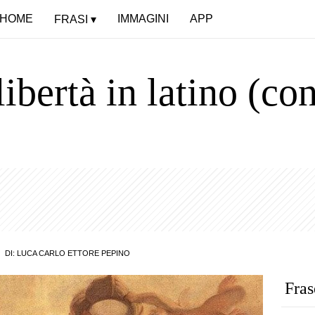
HOME
IMMAGINI
APP
FRASI
libertà in latino (co
)
DI:
LUCA CARLO ETTORE PEPINO
Fras