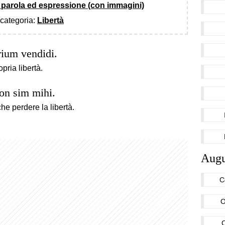
o, parola ed espressione (con immagini)
a categoria:
Libertà
ium vendidi.
pria libertà.
non sim mihi.
he perdere la libertà.
Augu
C
O