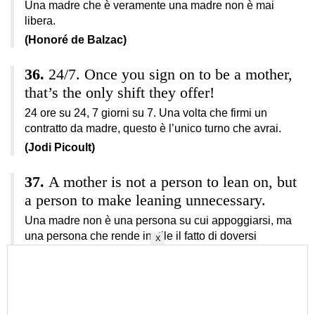
Una madre che è veramente una madre non è mai
libera.
(Honoré de Balzac)
24/7. Once you sign on to be a mother,
that’s the only shift they offer!
24 ore su 24, 7 giorni su 7. Una volta che firmi un
contratto da madre, questo è l’unico turno che avrai.
(Jodi Picoult)
A mother is not a person to lean on, but
a person to make leaning unnecessary.
Una madre non è una persona su cui appoggiarsi, ma
una persona che rende inutile il fatto di doversi
X
appoggiare a qualcuno.
(Dorothy Canfield Fisher)
The truths that matter, the great