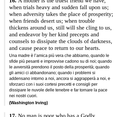
A mother is the truest friend we have,
when trials heavy and sudden fall upon us;
when adversity takes the place of prosperity;
when friends desert us; when trouble
thickens around us, still will she cling to us,
and endeavor by her kind precepts and
counsels to dissipate the clouds of darkness,
and cause peace to return to our hearts.
Una madre è l’amica più vera che abbiamo, quando le
sfide più pesanti e improvvise cadono su di noi; quando
le avversità prendono il posto della prosperità; quando
gli amici ci abbandonano; quando i problemi si
addensano intorno a noi, ancora si aggrapperà a noi, e
sforzarci con i suoi cortesi precetti e consigli per
dissipare le nuvole delle tenebre e far tornare la pace
nei nostri cuori.
(Washington Irving)
No man is poor who has a Godly