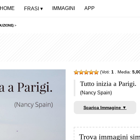
HOME
IMMAGINI
APP
FRASI
DUZIONE)
>
(Voti:
1
. Media:
5,0
Tutto inizia a Parigi.
(Nancy Spain)
Scarica Immagine ▼
Trova immagini sim