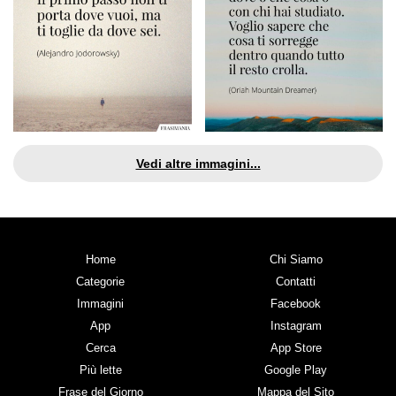
Vedi altre immagini...
Home
Chi Siamo
Categorie
Contatti
Immagini
Facebook
App
Instagram
Cerca
App Store
Più lette
Google Play
Frase del Giorno
Mappa del Sito