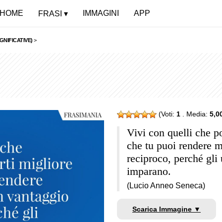
HOME
IMMAGINI
APP
FRASI
GNIFICATIVE)
>
(Voti:
1
. Media:
5,0
Vivi con quelli che p
che tu puoi rendere m
reciproco, perché gli
imparano.
(Lucio Anneo Seneca)
Scarica Immagine ▼