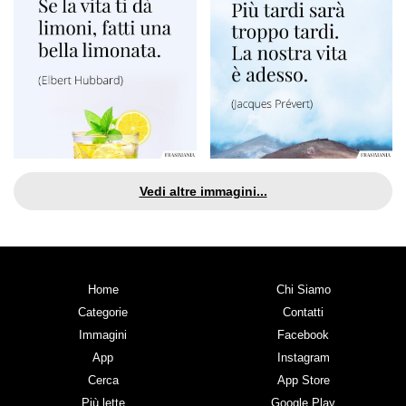
Vedi altre immagini...
Home
Chi Siamo
Categorie
Contatti
Immagini
Facebook
App
Instagram
Cerca
App Store
Più lette
Google Play