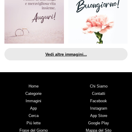
Vedi altre immagini...
Home
Chi Siamo
Categorie
Contatti
Immagini
Facebook
App
Instagram
Cerca
App Store
Più lette
Google Play
Frase del Giorno
Mappa del Sito