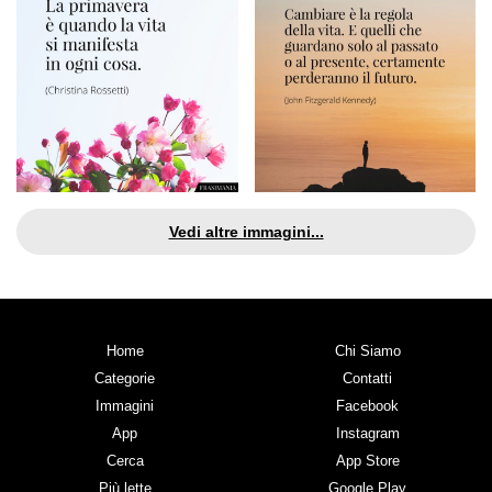
Vedi altre immagini...
Home
Chi Siamo
Categorie
Contatti
Immagini
Facebook
App
Instagram
Cerca
App Store
Più lette
Google Play