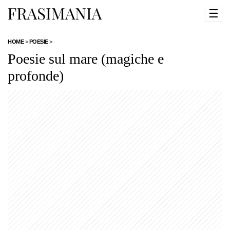
☰
HOME
>
POESIE
>
Poesie sul mare (magiche e
profonde)