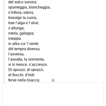
del solco sonora;
spumeggia, biancheggia,
s’infiora, odora,
travolge la cuora,
trae l’alga e l’ulva;
s’allunga,
rotola, galoppa;
intoppa
in altra cui ’l vento
diè tempra diversa;
l’avversa,
l’assalta, la sormonta,
vi si mesce, s’accresce.
Di spruzzi, di sprazzi,
di fiocchi, d’iridi
ferve nella risacca;
X
par che di crisopazzi
scintilli
e di berilli
viridi a sacca.