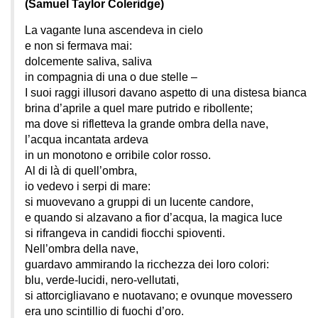
(Samuel Taylor Coleridge)
La vagante luna ascendeva in cielo
e non si fermava mai:
dolcemente saliva, saliva
in compagnia di una o due stelle –
I suoi raggi illusori davano aspetto di una distesa bianca
brina d’aprile a quel mare putrido e ribollente;
ma dove si rifletteva la grande ombra della nave,
l’acqua incantata ardeva
in un monotono e orribile color rosso.
Al di là di quell’ombra,
io vedevo i serpi di mare:
si muovevano a gruppi di un lucente candore,
e quando si alzavano a fior d’acqua, la magica luce
si rifrangeva in candidi fiocchi spioventi.
Nell’ombra della nave,
guardavo ammirando la ricchezza dei loro colori:
blu, verde-lucidi, nero-vellutati,
si attorcigliavano e nuotavano; e ovunque movessero
era uno scintillio di fuochi d’oro.