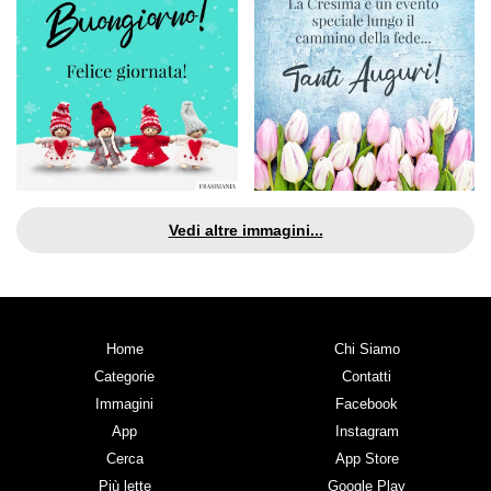
Vedi altre immagini...
Home
Chi Siamo
Categorie
Contatti
Immagini
Facebook
App
Instagram
Cerca
App Store
Più lette
Google Play