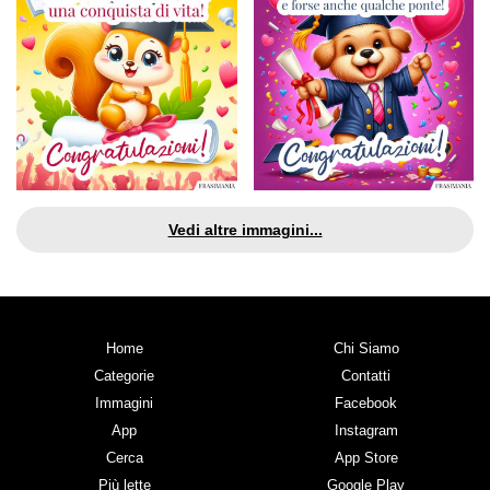
Vedi altre immagini...
Home
Chi Siamo
Categorie
Contatti
Immagini
Facebook
App
Instagram
Cerca
App Store
Più lette
Google Play