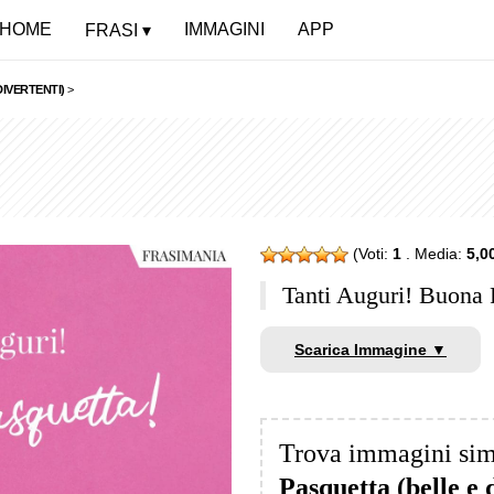
HOME
IMMAGINI
APP
FRASI
IVERTENTI)
>
(Voti:
1
. Media:
5,0
Tanti Auguri! Buona 
Scarica Immagine ▼
Trova immagini sim
Pasquetta (belle e 