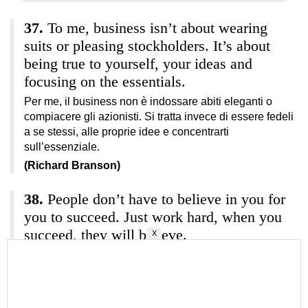
To me, business isn’t about wearing
suits or pleasing stockholders. It’s about
being true to yourself, your ideas and
focusing on the essentials.
Per me, il business non è indossare abiti eleganti o
compiacere gli azionisti. Si tratta invece di essere fedeli
a se stessi, alle proprie idee e concentrarti
sull’essenziale.
(Richard Branson)
People don’t have to believe in you for
you to succeed. Just work hard, when you
succeed, they will believe.
X
Le persone non devono credere in te perché tu possa
avere successo. Basta lavorare sodo, quando ci
riuscirai, ci crederanno.
(Stephen Keshi)