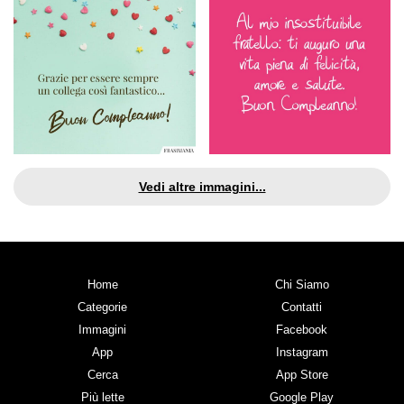
Vedi altre immagini...
Home
Chi Siamo
Categorie
Contatti
Immagini
Facebook
App
Instagram
Cerca
App Store
Più lette
Google Play