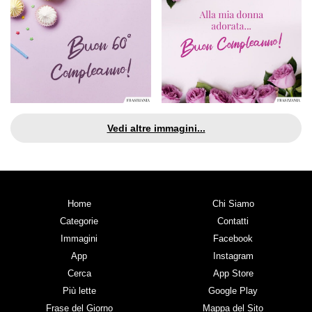
Vedi altre immagini...
Home
Chi Siamo
Categorie
Contatti
Immagini
Facebook
App
Instagram
Cerca
App Store
Più lette
Google Play
Frase del Giorno
Mappa del Sito