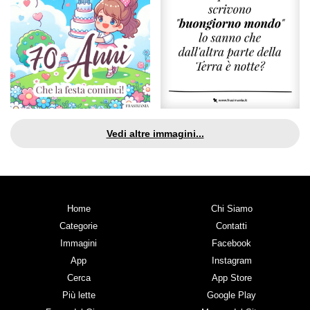
Vedi altre immagini...
Home
Chi Siamo
Categorie
Contatti
Immagini
Facebook
App
Instagram
Cerca
App Store
Più lette
Google Play