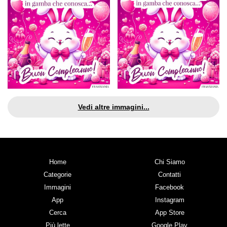
Vedi altre immagini...
Home
Chi Siamo
Categorie
Contatti
Immagini
Facebook
App
Instagram
Cerca
App Store
Più lette
Google Play