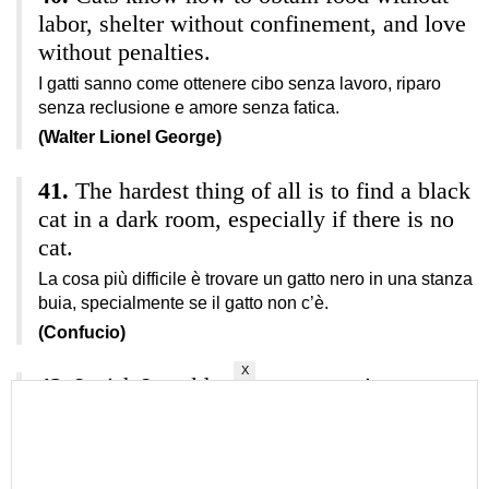
labor, shelter without confinement, and love
without penalties.
I gatti sanno come ottenere cibo senza lavoro, riparo
senza reclusione e amore senza fatica.
(Walter Lionel George)
The hardest thing of all is to find a black
cat in a dark room, especially if there is no
cat.
La cosa più difficile è trovare un gatto nero in una stanza
buia, specialmente se il gatto non c’è.
(Confucio)
X
I wish I could write as mysterious as a
cat.
Vorrei poter scrivere misteriosamente come un gatto.
(Edgar Allan Poe)