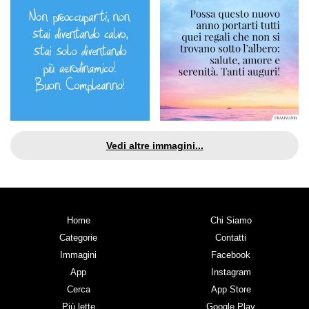
Vedi altre immagini...
Home
Chi Siamo
Categorie
Contatti
Immagini
Facebook
App
Instagram
Cerca
App Store
Più lette
Google Play