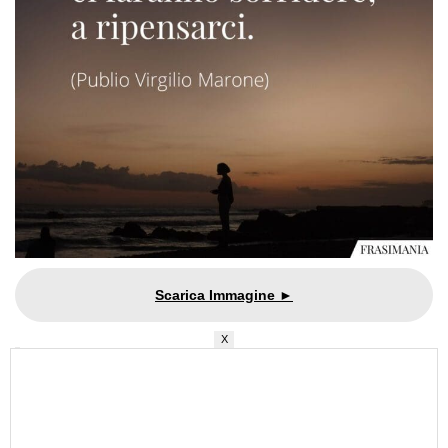
X
Un sorriso ti mette sulla strada giusta.
Un sorriso rende il mondo un posto
bellissimo. Quando perdi il tuo sorriso,
perdi la strada nel caos della vita.